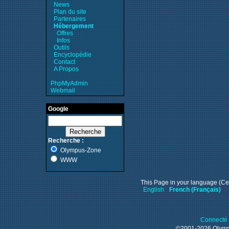
News
Plan du site
Partenaires
Hébergement
Offres
Infos
Outils
Encyclopédie
Contact
A Propos
PhpMyAdmin
Webmail
Google
Recherche :
Olympus-Zone
WWW
This Page in your language (Cet
English
French (Français)
Connecté 
©2001-2026 Oly