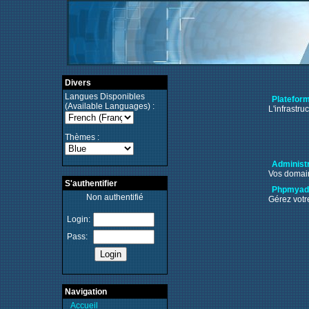
Divers
Langues Disponibles
Platefor
(Available Languages) :
L'infrastr
Thèmes :
Administr
Vos domain
S'authentifier
Phpmyad
Non authentifié
Gérez vot
Login:
Pass:
Navigation
Accueil