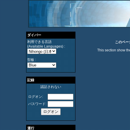
ダイバー
利用できる言語
このペー
(Available Languages) :
This section show the
型板 :
記録
認証されない
ログオン:
パスワード:
運行