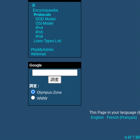
家
Encyclopaedia
Protocols
DOD Model
OSI Model
IPv4
IPv5
IPv6
Lines Types List
PhpMyAdmin
Webmail
Google
調査 :
Olympus-Zone
WWW
This Page in your langu
English
French (Français)
を経て接