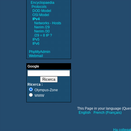
Encyclopaedia
Protocols
DOD Model
OSI Model
IPv4
Networks - Hosts
Nerim /29
Nerim /30
/29 = 8 IP ?
IPv5
IPv6
PhpMyAdmin
Webmail
Google
Ricerca :
Olympus-Zone
WWW
This Page in your language (Questa
English
French (Français)
Ha collega