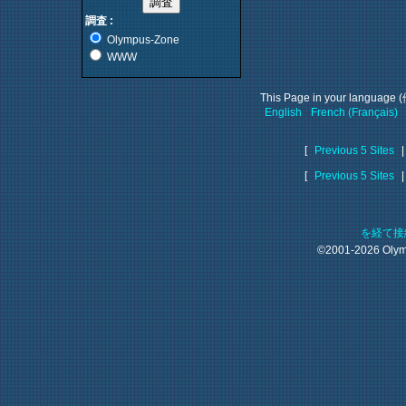
調査 :
Olympus-Zone
WWW
This Page in your langu
English
French (Français)
[
Previous 5 Sites
[
Previous 5 Sites
を経て接
©2001-2026 Oly