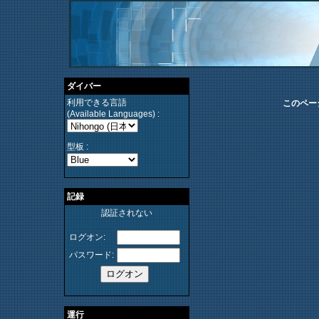
ダイバー
利用できる言語
このペー
(Available Languages) :
型板 :
記録
認証されない
ログオン:
パスワード:
運行