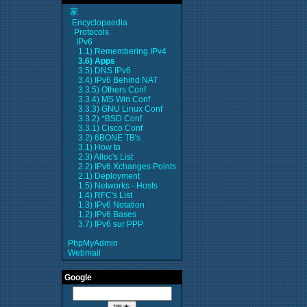
家
Encyclopaedia
Protocols
IPv6
1.1) Remembering IPv4
3.6) Apps
3.5) DNS IPv6
3.4) IPv6 Behind NAT
3.3.5) Others Conf
3.3.4) MS Win Conf
3.3.3) GNU Linux Conf
3.3.2) *BSD Conf
3.3.1) Cisco Conf
3.2) 6BONE TB's
3.1) How to
2.3) Alloc's List
2.2) IPv6 Xchanges Points
2.1) Deployment
1.5) Networks - Hosts
1.4) RFC's List
1.3) IPv6 Notation
1.2) IPv6 Bases
3.7) IPv6 sur PPP
PhpMyAdmin
Webmail
Google